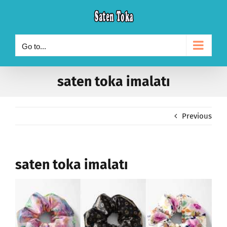
Skip
to
content
Go to...
saten toka imalatı
Previous
saten toka imalatı