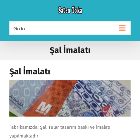
Skip
to
content
Go to...
Şal İmalatı
Şal İmalatı
Fabrikamızda; Şal, Fular tasarım baskı ve imalatı
yapılmaktadır