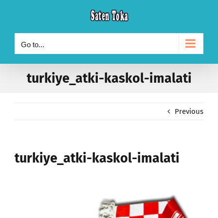
Skip
to
content
Go to...
turkiye_atki-kaskol-imalati
Previous
turkiye_atki-kaskol-imalati