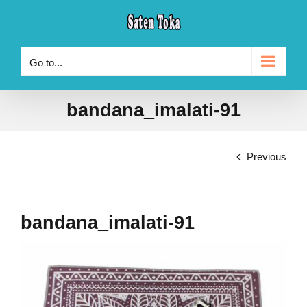
Skip
to
content
Go to...
bandana_imalati-91
Previous
bandana_imalati-91