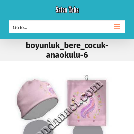
Skip
to
content
Go to...
boyunluk_bere_cocuk-
anaokulu-6