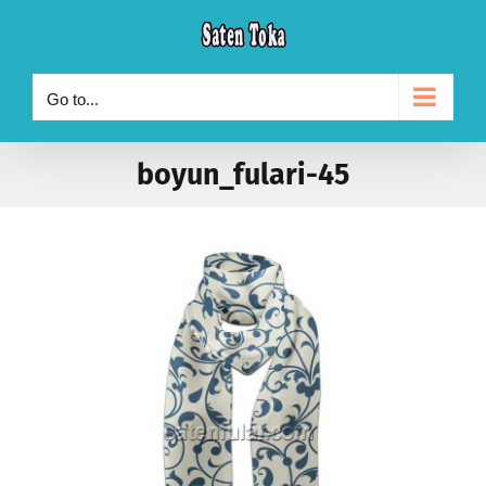
Skip
to
content
Go to...
boyun_fulari-45