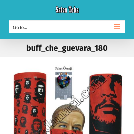
Skip
to
content
Go to...
buff_che_guevara_180