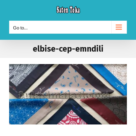
Skip
to
content
Go to...
elbise-cep-emndili