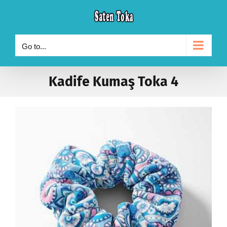
Skip
to
content
Go to...
Kadife Kumaş Toka 4