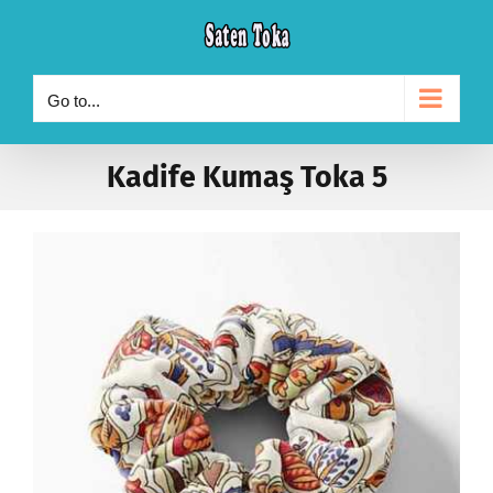
Skip
to
content
Go to...
Kadife Kumaş Toka 5