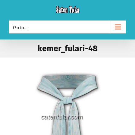
Skip
to
content
Go to...
kemer_fulari-48