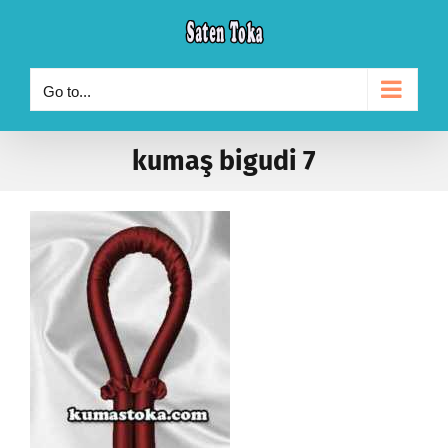
Skip
to
content
Go to...
kumaş bigudi 7