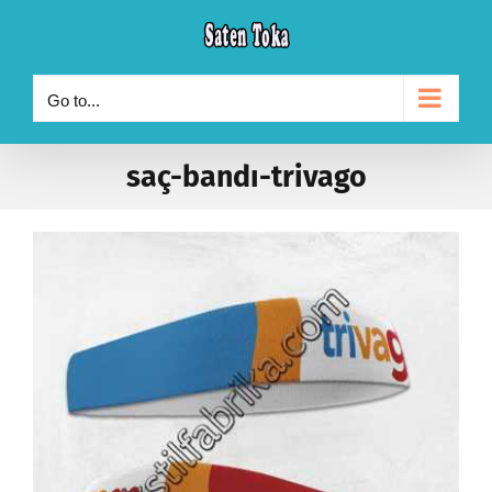
Skip
to
content
Go to...
saç-bandı-trivago