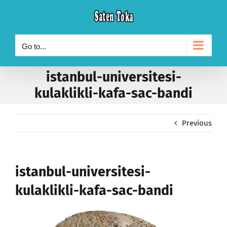
Skip
to
content
Go to...
istanbul-universitesi-
kulaklikli-kafa-sac-bandi
Previous
istanbul-universitesi-
kulaklikli-kafa-sac-bandi