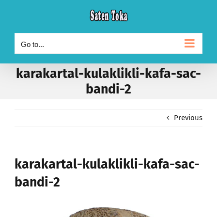
Skip
to
content
Go to...
karakartal-kulaklikli-kafa-sac-
bandi-2
Previous
karakartal-kulaklikli-kafa-sac-
bandi-2