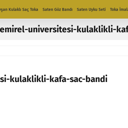
vşan Kulaklı Saç Toka
Saten Göz Bandı
Saten Uyku Seti
Toka İmal
mirel-universitesi-kulaklikli-ka
i-kulaklikli-kafa-sac-bandi