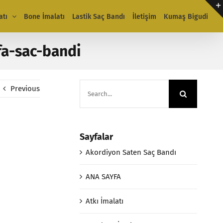
atı
Bone İmalatı
Lastik Saç Bandı
İletişim
Kumaş Bigudi
fa-sac-bandi
Search
Previous
for:
Sayfalar
Akordiyon Saten Saç Bandı
ANA SAYFA
Atkı İmalatı