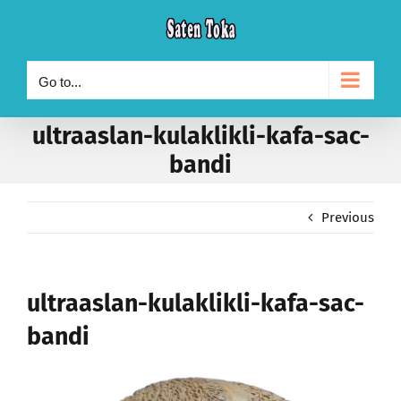
Skip
to
content
Go to...
ultraaslan-kulaklikli-kafa-sac-
bandi
Previous
ultraaslan-kulaklikli-kafa-sac-
bandi