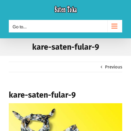
Skip
to
content
Go to...
kare-saten-fular-9
Previous
kare-saten-fular-9