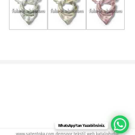
WhatsApp'tan Yazabilrsiniz.
www.satentoka.com demspor tekstil web kataloğudur.