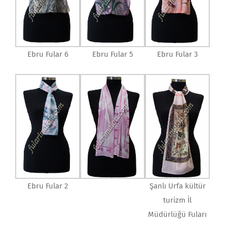
Ebru Fular 6
Ebru Fular 5
Ebru Fular 3
Ebru Fular 2
Şanlı Urfa kültür
turizm İl
Müdürlüğü Fuları