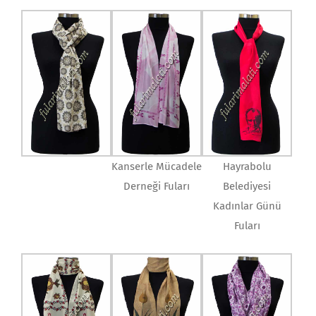
Kanserle Mücadele
Hayrabolu
Derneği Fuları
Belediyesi
Kadınlar Günü
Fuları