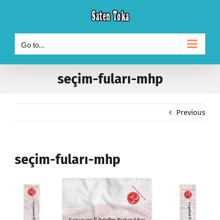
Skip
to
content
Go to...
seçim-fuları-mhp
Previous
seçim-fuları-mhp